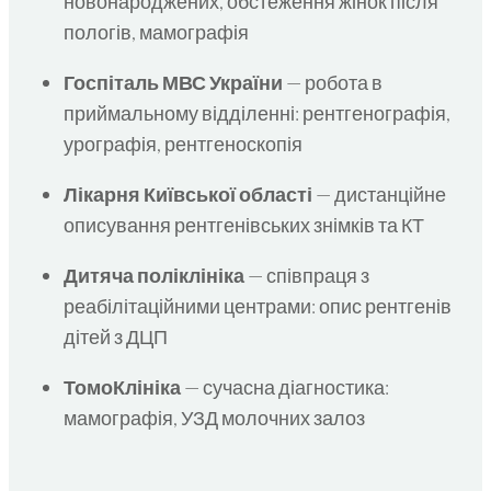
новонароджених, обстеження жінок після
пологів, мамографія
Госпіталь МВС України
— робота в
приймальному відділенні: рентгенографія,
урографія, рентгеноскопія
Лікарня Київської області
— дистанційне
описування рентгенівських знімків та КТ
Дитяча поліклініка
— співпраця з
реабілітаційними центрами: опис рентгенів
дітей з ДЦП
ТомоКлініка
— сучасна діагностика:
мамографія, УЗД молочних залоз